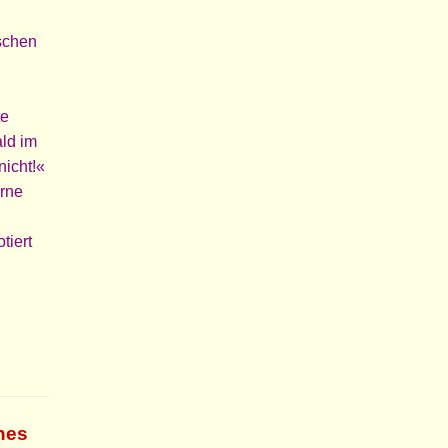
schen
te
ald im
nicht!«
erne
tiert
nes