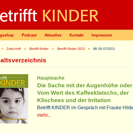
agsshop
Podcast
Aktuelles
Kontakt
Impressum
Zeitschrift
Betrifft Kinder
Betrifft Kinder 2013
BK 06-07/2013
haltsverzeichnis
Hauptsache
Die Sache mit der Augenhöhe oder
Vom Wert des Kaffeeklatschs, der
Klischees und der Irritation
Betrifft KINDER im Gespräch mit Frauke Hild
mehr...