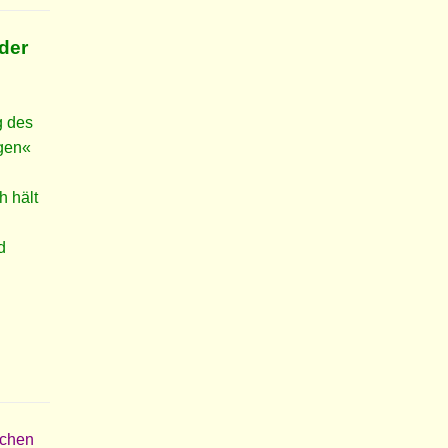
der
g des
gen«
h hält
d
achen