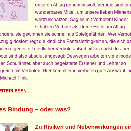
unseren Alltag geheimnisvoll. Verbote sind ein
wunderbares Mittel, um unsere lieben Mitmen
wertzuschätzen: Sag es mit Verboten! Kinder
schätzen Verbote als kleine Helfer im Alltag
nders, sie gewinnen sie schnell als Spielgefährten. Wer Verbo
zügig dosiert, regt die kindliche Fantasietätigkeit an, die sich b
nden eigener, oft niedlicher Verbote äußert: »Das darfst du aber 
ote sind also absolut angesagt: Deswegen arbeiten viele mod
er, Schulämter, aber auch begeisterte Erzieher und Lehrer so
lgreich mit Verboten. Hier kommt eine verboten gute Auswahl, no
Michael Fink.
ITERLESEN …
les Bindung – oder was?
Zu Risiken und Nebenwirkungen ei