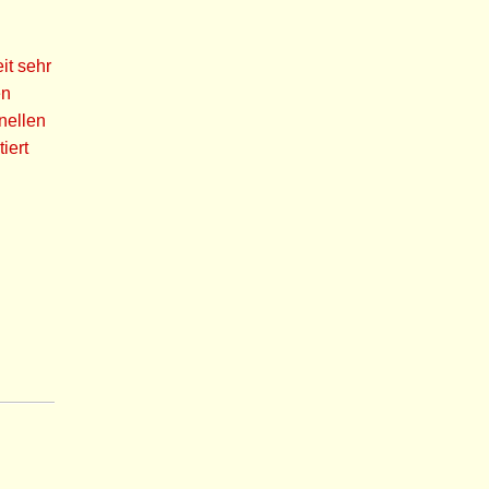
it sehr
en
nellen
iert