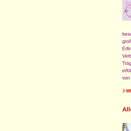
beso
groß
Erfi
Verb
Träg
erfo
von 
WE
Al