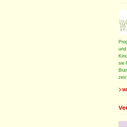
Pro
und
Kind
sie 
Bran
zeic
WE
Ve