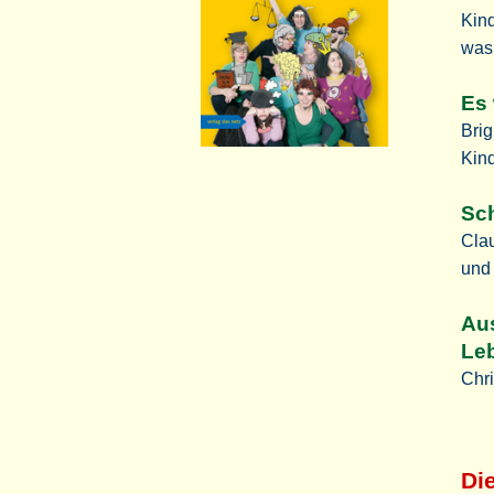
Kind
was
Es 
Brig
Kin
Sch
Clau
und
Aus
Le
Chri
Di