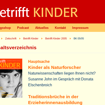
agsshop
Podcast
Aktuelles
Kontakt
Impressum
Zeitschrift
Betrifft Kinder
Betrifft Kinder 2005
BK 05/05
haltsverzeichnis
Hauptsache
Kinder als Naturforscher
Naturwissenschaften liegen Ihnen nicht?
Susanne John im Gespräch mit Donata
Elschenbroich
Traditionsbrüche in der
Erzieherinnenausbildung