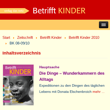
Start
Zeitschrift
Betrifft Kinder
Betrifft Kinder 2010
BK 08-09/10
Inhaltsverzeichnis
Hauptsache
Die Dinge – Wunderkammern des
Alltags
Expeditionen zu den Dingen des täglichen
Lebens mit Donata Elschenbroich
mehr ...