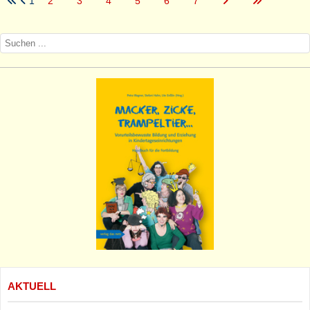
1
2
3
4
5
6
7
AKTUELL