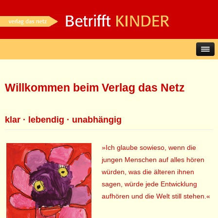
Willkommen beim Verlag das Netz
klar · lebendig · unabhängig
»Ich glaube sowieso, wenn die
jungen Menschen auf alles hören
würden, was die älteren ihnen
sagen, würde jede Entwicklung
aufhören und die Welt still stehen.«