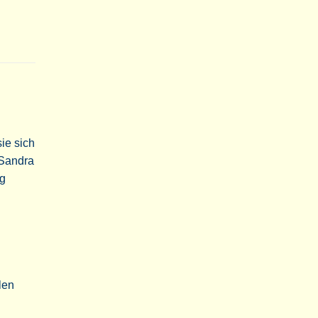
ie sich
 Sandra
ng
len