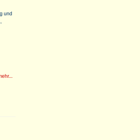
g und
,
ehr...