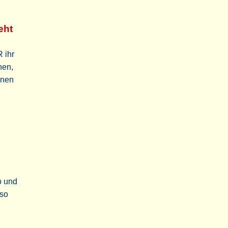
eht
 ihr
nen,
nnen
o und
 so