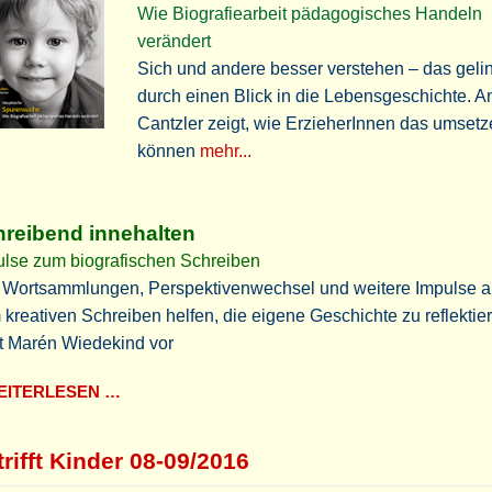
Wie Biografiearbeit pädagogisches Handeln
verändert
Sich und andere besser verstehen – das geli
durch einen Blick in die Lebensgeschichte. A
Cantzler zeigt, wie ErzieherInnen das umset
können
mehr...
reibend innehalten
ulse zum biografischen Schreiben
 Wortsammlungen, Perspektivenwechsel und weitere Impulse 
kreativen Schreiben helfen, die eigene Geschichte zu reflektie
lt Marén Wiedekind vor
ITERLESEN …
rifft Kinder 08-09/2016