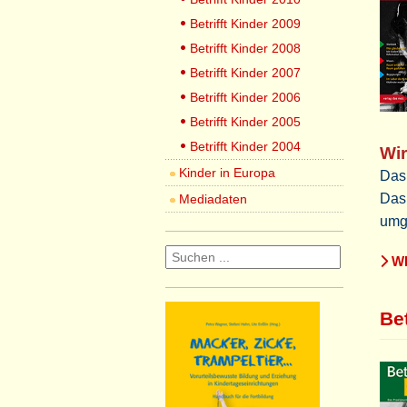
Betrifft Kinder 2009
Betrifft Kinder 2008
Betrifft Kinder 2007
Betrifft Kinder 2006
Betrifft Kinder 2005
Betrifft Kinder 2004
Wir
Kinder in Europa
Das 
Das 
Mediadaten
umge
WE
Bet