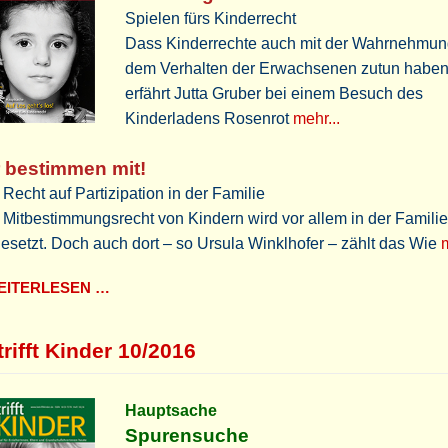
Spielen fürs Kinderrecht
Dass Kinderrechte auch mit der Wahrnehmun
dem Verhalten der Erwachsenen zutun haben
erfährt Jutta Gruber bei einem Besuch des
Kinderladens Rosenrot
mehr...
 bestimmen mit!
Recht auf Partizipation in der Familie
Mitbestimmungsrecht von Kindern wird vor allem in der Familie
setzt. Doch auch dort – so Ursula Winklhofer – zählt das Wie
m
ITERLESEN …
rifft Kinder 10/2016
Hauptsache
Spurensuche