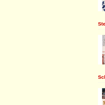
St
Sc