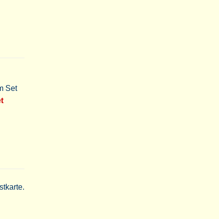
im Set
t
tkarte.