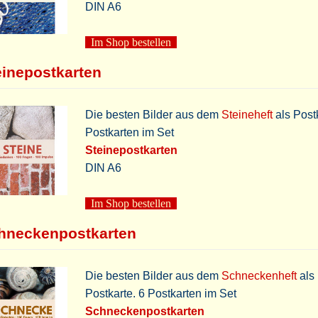
DIN A6
Im Shop bestellen
einepostkarten
Die besten Bilder aus dem
Steineheft
als Postk
Postkarten im Set
Steinepostkarten
DIN A6
Im Shop bestellen
hneckenpostkarten
Die besten Bilder aus dem
Schneckenheft
als
Postkarte. 6 Postkarten im Set
Schneckenpostkarten