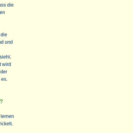
uss die
den
.
 die
ind und
.
sieht.
 wird
 der
 es.
n?
 lernen
ckelt.