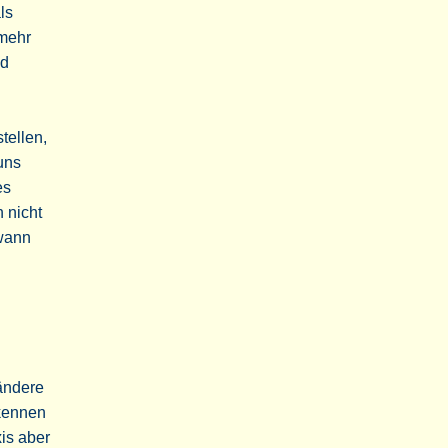
ls
 mehr
nd
tellen,
uns
es
 nicht
 wann
rändere
 kennen
xis aber