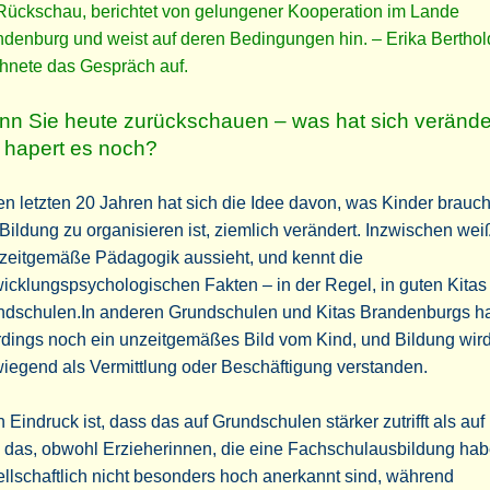
Rückschau, berichtet von gelungener Kooperation im Lande
denburg und weist auf deren Bedingungen hin. – Erika Berthol
hnete das Gespräch auf.
n Sie heute zurückschauen – was hat sich verände
hapert es noch?
en letzten 20 Jahren hat sich die Idee davon, was Kinder brauc
Bildung zu organisieren ist, ziemlich verändert. Inzwischen we
 zeitgemäße Pädagogik aussieht, und kennt die
icklungspsychologischen Fakten – in der Regel, in guten Kitas
ndschulen.In anderen Grundschulen und Kitas Brandenburgs h
rdings noch ein unzeitgemäßes Bild vom Kind, und Bildung wir
wiegend als Vermittlung oder Beschäftigung verstanden.
 Eindruck ist, dass das auf Grundschulen stärker zutrifft als auf 
 das, obwohl Erzieherinnen, die eine Fachschulausbildung hab
llschaftlich nicht besonders hoch anerkannt sind, während