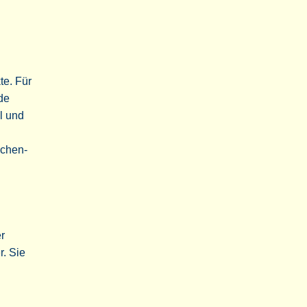
te. Für
de
l und
echen-
r
. Sie