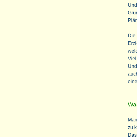
Und 
Grun
Plän
Die 
Erzi
welc
Viel
Und 
auch
ein
Was
Man 
zu k
Das