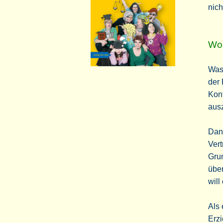
nicht
Wor
Was 
der
Kon
ausz
Dann
Vert
Grun
über
will
Als 
Erzi