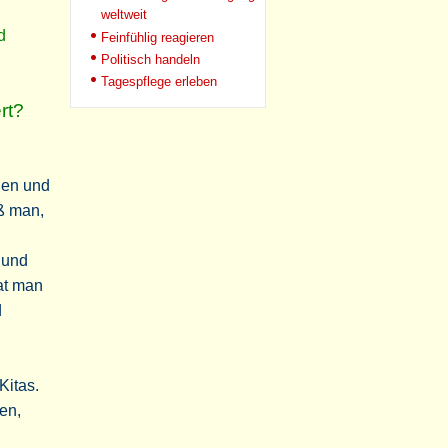
weltweit
d
Feinfühlig reagieren
Politisch handeln
Tagespflege erleben
rt?
hen und
iß man,
 und
at man
d
Kitas.
en,