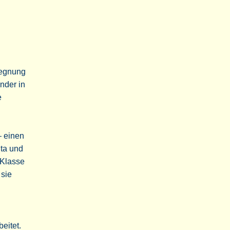
gegnung
nder in
e
– einen
ita und
 Klasse
 sie
eitet.