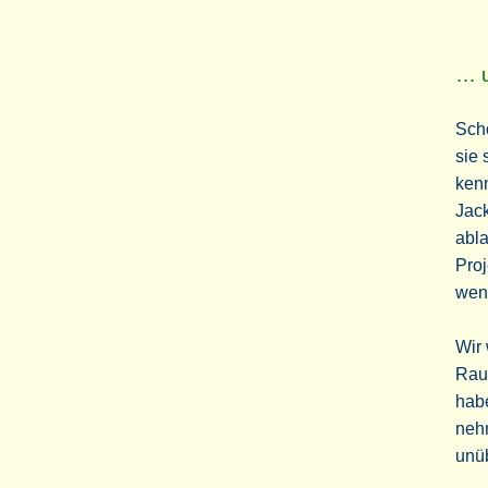
… u
Scho
sie
kenn
Jac
abla
Proj
wen
Wir 
Raum
hab
nehm
unüb