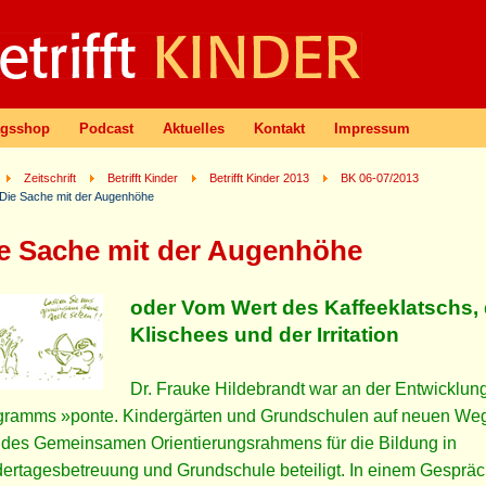
agsshop
Podcast
Aktuelles
Kontakt
Impressum
Zeitschrift
Betrifft Kinder
Betrifft Kinder 2013
BK 06-07/2013
Die Sache mit der Augenhöhe
e Sache mit der Augenhöhe
oder Vom Wert des Kaffeeklatschs, 
Klischees und der Irritation
Dr. Frauke Hildebrandt war an der Entwicklun
gramms »ponte. Kindergärten und Grundschulen auf neuen We
 des Gemeinsamen Orientierungsrahmens für die Bildung in
ertagesbetreuung und Grundschule beteiligt. In einem Gespräc