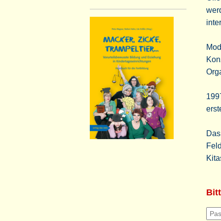
werd
inte
Mod
Konz
Orga
1997
erst
Das
Fel
Kita
Bit