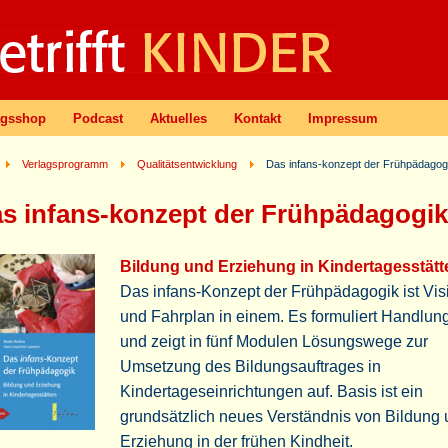
agsshop
Podcast
Aktuelles
Kontakt
Impressum
Verlagsprogramm
Qualitätsentwicklung
Das infans-konzept der Frühpädagog
s infans-konzept der Frühpädagogik
Bildung und Erziehung in Kindertagesstätt
Das infans-Konzept der Frühpädagogik ist Vis
und Fahrplan in einem. Es formuliert Handlun
und zeigt in fünf Modulen Lösungswege zur
Umsetzung des Bildungsauftrages in
Kindertageseinrichtungen auf. Basis ist ein
grundsätzlich neues Verständnis von Bildung
Erziehung in der frühen Kindheit.