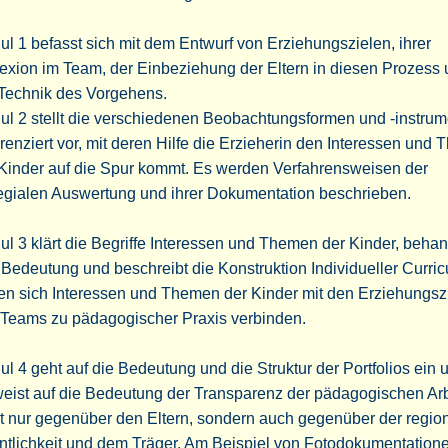
l 1 befasst sich mit dem Entwurf von Erziehungszielen, ihrer
exion im Team, der Einbeziehung der Eltern in diesen Prozess 
 Technik des Vorgehens.
l 2 stellt die verschiedenen Beobachtungsformen und -instru
erenziert vor, mit deren Hilfe die Erzieherin den Interessen und
 Kinder auf die Spur kommt. Es werden Verfahrensweisen der
egialen Auswertung und ihrer Dokumentation beschrieben.
l 3 klärt die Begriffe Interessen und Themen der Kinder, behan
 Bedeutung und beschreibt die Konstruktion Individueller Curricu
en sich Interessen und Themen der Kinder mit den Erziehungsz
 Teams zu pädagogischer Praxis verbinden.
l 4 geht auf die Bedeutung und die Struktur der Portfolios ein 
eist auf die Bedeutung der Transparenz der pädagogischen Arb
t nur gegenüber den Eltern, sondern auch gegenüber der regio
ntlichkeit und dem Träger. Am Beispiel von Fotodokumentation