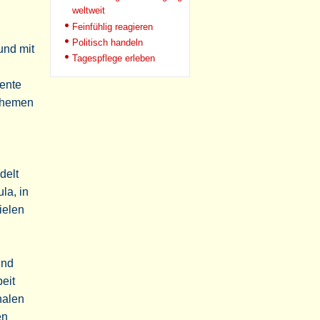
weltweit
Feinfühlig reagieren
Politisch handeln
und mit
Tagespflege erleben
mente
 Themen
delt
la, in
ielen
und
eit
nalen
en