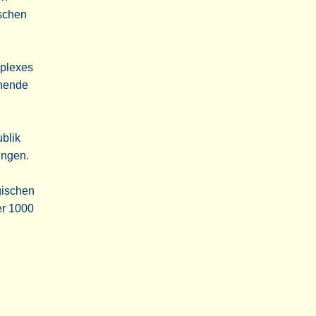
nschen
mplexes
rnende
ublik
ungen.
gischen
er 1000