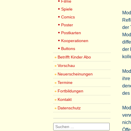
Filme
Spiele
Modu
Comics
Refl
Poster
der
Postkarten
Modu
Kooperationen
diff
Buttons
der
koll
Betrifft Kinder Abo
Vorschau
Modu
Neuerscheinungen
ihre
Termine
den
Fortbildungen
des
Kontakt
Modu
Datenschutz
verw
nich
Öffe