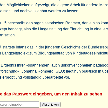
en Möglichkeiten aufgezeigt, die eigene Arbeit für andere Me
ressant und nachvollziehbar werden zu lassen.
ul 5 beschreibt den organisatorischen Rahmen, den ein so ko
ept benötigt, also die Umgestaltung der Einrichtung in eine le
nisation.
 startete infans das in der jüngeren Geschichte der Bundesrep
e Langzeitprojekt zum Bildungsauftrag von Kindertageseinricht
 Ergebnis ihrer »spannenden, auch unkonventionellen pädago
dforschung« (Johanna Romberg, GEO) liegt nun praktisch in üb
s erprobt und vollständig überarbeitet vor.
te das Passwort eingeben, um den Inhalt zu sehen
Abschicken