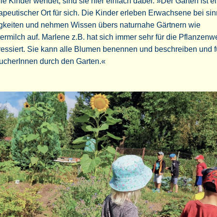
ie Kinder wendet, sind sie hier einfach dabei. »Der Garten ist e
apeutischer Ort für sich. Die Kinder erleben Erwachsene bei si
igkeiten und nehmen Wissen übers naturnahe Gärtnern wie
ermilch auf. Marlene z.B. hat sich immer sehr für die Pflanzenwe
ressiert. Sie kann alle Blumen benennen und beschreiben und f
ucherInnen durch den Garten.«