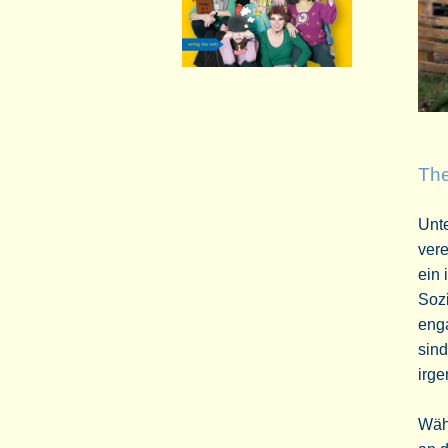
The
Unt
vere
ein 
Sozi
enga
sind
irg
Wäh