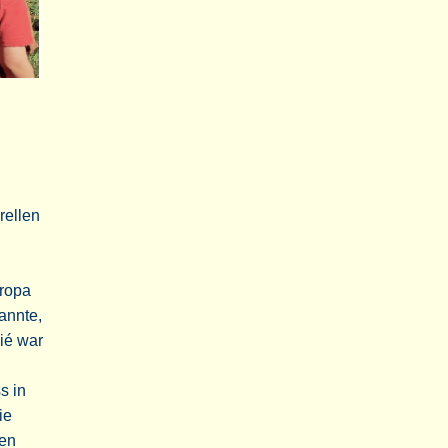
rellen
uropa
annte,
ié war
s in
ie
men