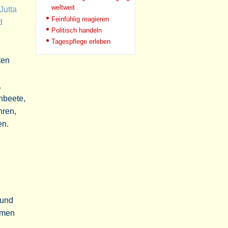
weltweit
Jutta
Feinfühlig reagieren
d
Politisch handeln
Tagespflege erleben
ten
.
hbeete,
hren,
en.
 und
amen