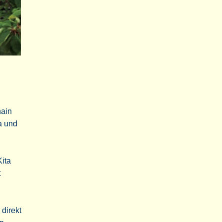
hain
a und
Kita
t
direkt