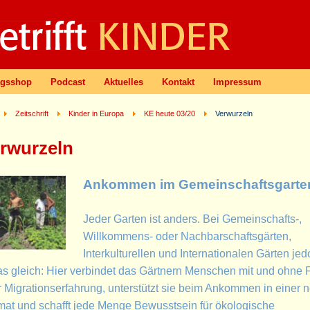
agsshop
Podcast
Aktuelles
Kontakt
Impressum
Zeitschrift
Kinder in Europa
KE heute 03/20
Verwurzeln
rwurzeln
Ankommen im Gemeinschaftsgarte
Jeder Garten ist anders. Bei Gemeinschafts-,
Willkommens- oder Nachbarschaftsgärten,
Interkulturellen und Internationalen Gärten jed
s gleich: Hier verbindet das Gärtnern Menschen mit und ohne F
 Migrationserfahrung, unterstützt sie beim Ankommen in einer 
at und schafft jede Menge Bewusstsein für ökologische