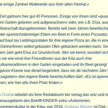
r einige Zentner Muttererde aus ihrer alten Heimat.«
Zeit gärtnern hier gut 40 Personen. Einige von ihnen sind »quas
im Garten geboren und aufgewachsen« oder, wie z.B. Elsa, aus
barschaft dazugekommen. Bereits seit zwei Jahren bewirtschaf
ter spanischstämmiger Eltern ein Beet in Form eines Pizzastüc
uf baut sie Lieblingszutaten für ihre eigene Pizza an, die in ei
 GärtnerInnen selbst gebauten Ofen gebacken werden kann. Sei
em Jahr geht Elsa zur Grundschule. Wer sie kennt, wundert sich
 sie wie einst ihre FreundInnen aus der Kita auch ihre
lkameradInnen in den Garten eingeladen und ihr Beet gezeigt 
ganze Klasse war derart begeistert, dass sie ab nächstem Jahr
zagarten« drei eigene Beete bewirtschaften darf. »Es ist span
ben, wie hier alle ihren Platz finden.«
a Grube
r arbeitet als freie Redakteurin bei verlag das vetz und is
herausgeberin des Betrifft KINDER extra »Ankommen.
kommenskultur in der Kita« von 2016.
Andreas Münzer
ist Dipl.-