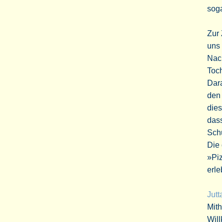
soga
Zur 
uns 
Nach
Toch
Dara
den
dies
dass
Schu
Die 
»Piz
erle
Jutt
Mit
Will