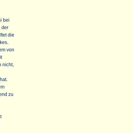
i bei
 der
tet die
kes.
nem von
t
 nicht,
hat.
 im
nend zu
t