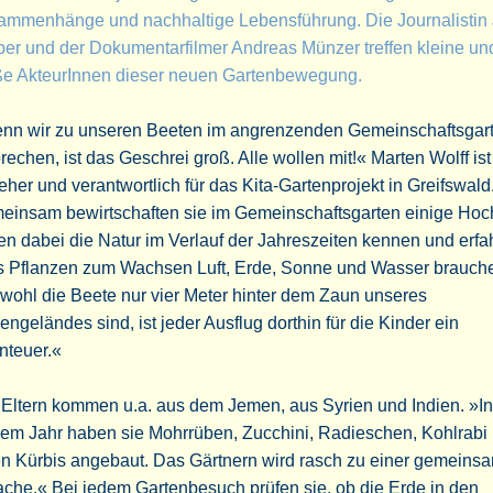
ammenhänge und nachhaltige Lebensführung. Die Journalistin 
er und der Dokumentarfilmer Andreas Münzer treffen kleine un
ße AkteurInnen dieser neuen Gartenbewegung.
nn wir zu unseren Beeten im angrenzenden Gemeinschaftsgar
rechen, ist das Geschrei groß. Alle wollen mit!« Marten Wolff ist
eher und verantwortlich für das Kita-Gartenprojekt in Greifswald
einsam bewirtschaften sie im Gemeinschaftsgarten einige Hoc
en dabei die Natur im Verlauf der Jahreszeiten kennen und erfa
s Pflanzen zum Wachsen Luft, Erde, Sonne und Wasser brauch
ohl die Beete nur vier Meter hinter dem Zaun unseres
ngeländes sind, ist jeder Ausflug dorthin für die Kinder ein
nteuer.«
 Eltern kommen u.a. aus dem Jemen, aus Syrien und Indien. »In
em Jahr haben sie Mohrrüben, Zucchini, Radieschen, Kohlrabi
en Kürbis angebaut. Das Gärtnern wird rasch zu einer gemeins
che.« Bei jedem Gartenbesuch prüfen sie, ob die Erde in den