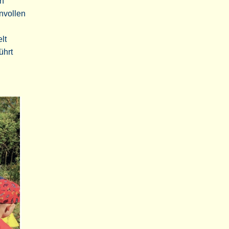
in
nnvollen
lt
ührt