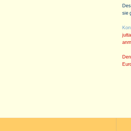
Desi
sie 
Kon
jut
anm
Den
Euro