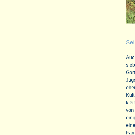
Sei
Auch
sieb
Gar
Jug
ehe
Kult
klei
von
eini
ein
Fami