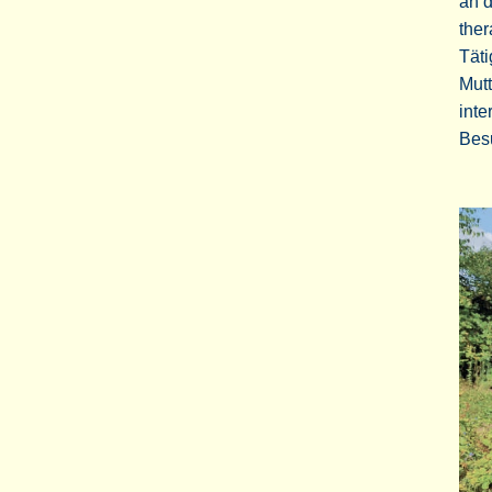
an d
ther
Tät
Mutt
inte
Bes