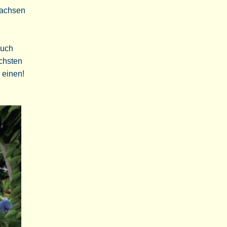
wachsen
auch
chsten
 einen!