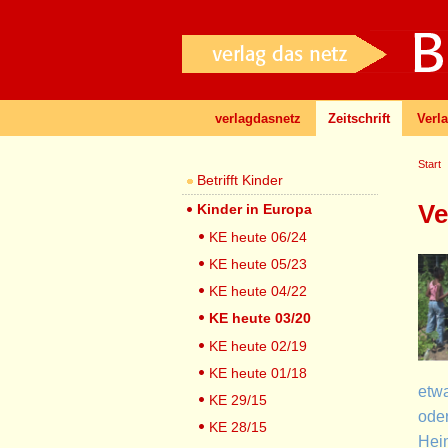
verlagdasnetz
Zeitschrift
Verl
Start
Betrifft Kinder
Ve
Kinder in Europa
KE heute 06/24
KE heute 05/23
KE heute 04/22
KE heute 03/20
KE heute 02/19
KE heute 01/18
etwa
KE 29/15
oder
KE 28/15
Heim