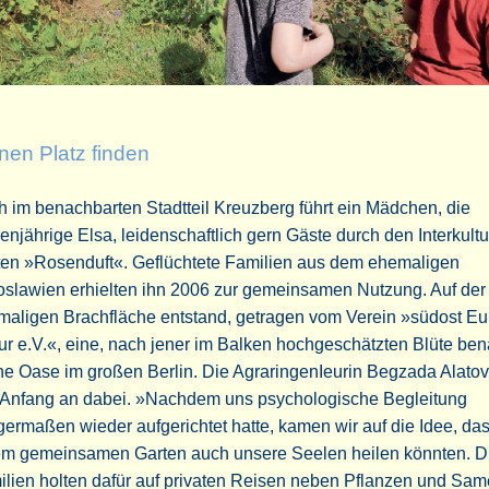
nen Platz finden
 im benachbarten Stadtteil Kreuzberg führt ein Mädchen, die
enjährige Elsa, leidenschaftlich gern Gäste durch den Interkultu
ten »Rosenduft«. Geflüchtete Familien aus dem ehemaligen
oslawien erhielten ihn 2006 zur gemeinsamen Nutzung. Auf der
maligen Brachfläche entstand, getragen vom Verein »südost E
ur e.V.«, eine, nach jener im Balken hochgeschätzten Blüte ben
ne Oase im großen Berlin. Die AgraringenIeurin Begzada Alatov
 Anfang an dabei. »Nachdem uns psychologische Begleitung
germaßen wieder aufgerichtet hatte, kamen wir auf die Idee, das
em gemeinsamen Garten auch unsere Seelen heilen könnten. D
lien holten dafür auf privaten Reisen neben Pflanzen und Sa