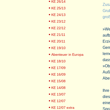
KE 26/14
Zus
KE 25/13
Grub
KE 24/13
gro
KE 23/12
KE 22/12
»We
KE 21/11
aufb
KE 20/11
Erzi
Gem
KE 19/10
lern
Abenteuer in Europa
das
KE 18/10
»Obw
KE 17/09
Auße
KE 16/09
Abe
KE 15/08
KE 14/08
Ihre
KE 13/07
dies
KE 12/07
ein
KE 12/07 extra
Spra