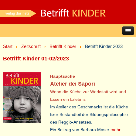
Start
Zeitschrift
Betrifft Kinder
Betrifft Kinder 2023
Betrifft Kinder 01-02/2023
Hauptsache
Atelier dei Sapori
Wenn die Küche zur Werkstatt wird und
Essen ein Erlebnis
Im Atelier des Geschmacks ist die Küche
fixer Bestandteil der Bildungsphilosophie
des Reggio-Ansatzes.
Ein Beitrag von Barbara Moser
mehr...