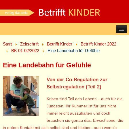
Start
Zeitschrift
Betrifft Kinder
Betrifft Kinder 2022
BK 01-02/2022
Eine Landebahn für Gefühle
Eine Landebahn für Gefühle
Von der Co-Regulation zur
Selbstregulation (Teil 2)
Krisen sind Teil des Lebens – auch für die
Jüngsten. Ihr Kummer ist für uns nicht
immer leicht auszuhalten und doch
brauchen sie genau das: Erwachsene, die
in gutem Kontakt mit sich selbst sind und bleiben, auch wenn’s