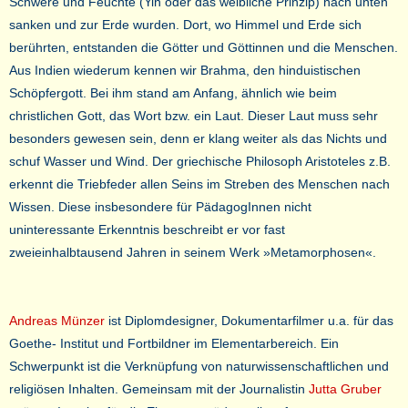
Schwere und Feuchte (Yin oder das weibliche Prinzip) nach unten
sanken und zur Erde wurden. Dort, wo Himmel und Erde sich
berührten, entstanden die Götter und Göttinnen und die Menschen.
Aus Indien wiederum kennen wir Brahma, den hinduistischen
Schöpfergott. Bei ihm stand am Anfang, ähnlich wie beim
christlichen Gott, das Wort bzw. ein Laut. Dieser Laut muss sehr
besonders gewesen sein, denn er klang weiter als das Nichts und
schuf Wasser und Wind. Der griechische Philosoph Aristoteles z.B.
erkennt die Triebfeder allen Seins im Streben des Menschen nach
Wissen. Diese insbesondere für PädagogInnen nicht
uninteressante Erkenntnis beschreibt er vor fast
zweieinhalbtausend Jahren in seinem Werk »Metamorphosen«.
Andreas Münzer
ist Diplomdesigner, Dokumentarfilmer u.a. für das
Goethe- Institut und Fortbildner im Elementarbereich. Ein
Schwerpunkt ist die Verknüpfung von naturwissenschaftlichen und
religiösen Inhalten. Gemeinsam mit der Journalistin
Jutta Gruber