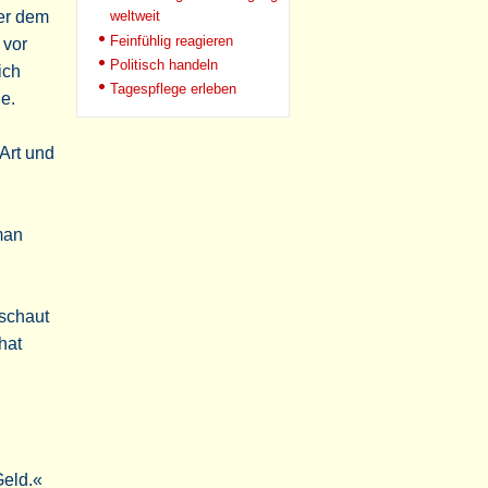
weltweit
ter dem
Feinfühlig reagieren
 vor
Politisch handeln
ich
Tagespflege erleben
e.
 Art und
man
 schaut
hat
Geld.«