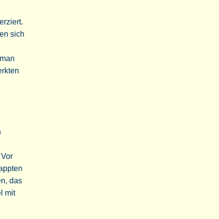
rziert.
den sich
n man
erkten
n
 Vor
nappten
en, das
l mit