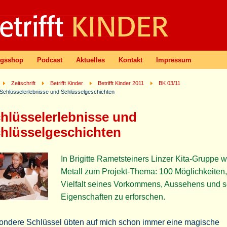
agsshop
Podcast
Aktuelles
Kontakt
Impressum
Zeitschrift
Betrifft Kinder
Betrifft Kinder 2011
BK 03/11
Schlüsselerlebnisse und Schlüsselgeschichten
hlüsselerlebnisse und
hlüsselgeschichten
In Brigitte Rametsteiners Linzer Kita-Gruppe w
Metall zum Projekt-Thema: 100 Möglichkeiten,
Vielfalt seines Vorkommens, Aussehens und s
Eigenschaften zu erforschen.
ondere Schlüssel übten auf mich schon immer eine magische