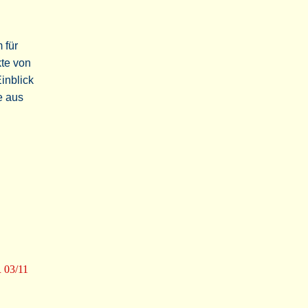
 für
kte von
inblick
e aus
R 03/11