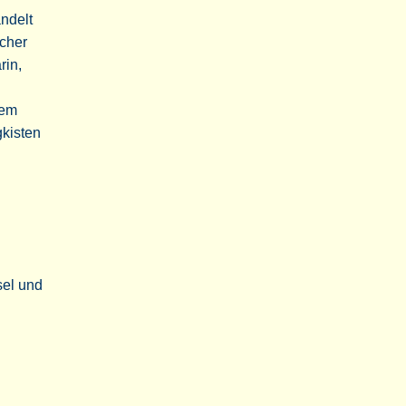
ndelt
cher
rin,
dem
gkisten
sel und