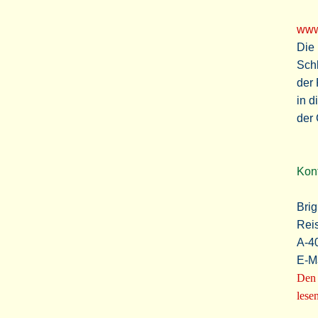
www
Die 
Schl
der 
in d
der
Kon
Brig
Rei
A-4
E-M
Den 
lesen