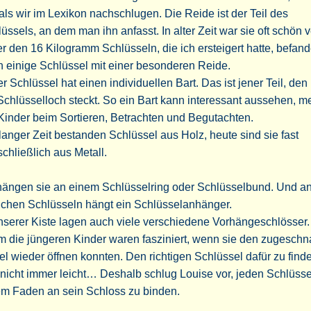
 als wir im Lexikon nachschlugen. Die Reide ist der Teil des
üssels, an dem man ihn anfasst. In alter Zeit war sie oft schön ve
r den 16 Kilogramm Schlüsseln, die ich ersteigert hatte, befan
 einige Schlüssel mit einer besonderen Reide.
r Schlüssel hat einen individuellen Bart. Das ist jener Teil, de
Schlüsselloch steckt. So ein Bart kann interessant aussehen, m
Kinder beim Sortieren, Betrachten und Begutachten.
langer Zeit bestanden Schlüssel aus Holz, heute sind sie fast
chließlich aus Metall.
hängen sie an einem Schlüsselring oder Schlüsselbund. Und a
chen Schlüsseln hängt ein Schlüsselanhänger.
nserer Kiste lagen auch viele verschiedene Vorhängeschlösser.
m die jüngeren Kinder waren fasziniert, wenn sie den zugesch
l wieder öffnen konnten. Den richtigen Schlüssel dafür zu find
nicht immer leicht… Deshalb schlug Louise vor, jeden Schlüsse
em Faden an sein Schloss zu binden.