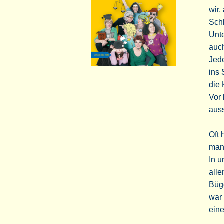
wir,
Schl
Unte
auch
Jede
ins 
die 
Vor 
auss
Oft 
man
In u
alle
Büge
war 
ein