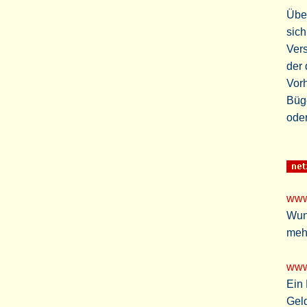
Übe
sic
Vers
der 
Vorh
Büge
ode
www
Wun
mehr
www
Ein 
Gel