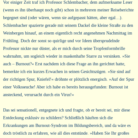
Vor einiger Zeit traf ich Professor Schlembacher, dem aufmerksame Leser
(wenn es ihn überhaupt noch gibt) schon in mehreren meiner Reiseberichte
begegnet sind (oder wären, wenn sie aufgepasst hätten, aber egal…).
Schlembacher spazierte gerade mit seinem Dackel die kleine Straße zu den
Weinbergen hinauf, an einem eigentlich recht angenehmen Nachmittag im
Frühling. Doch der sonst so quirlige und vor Ideen übersprudelnde
Professor nickte nur düster, als er mich durch seine Tropfenformbrille
wahrnahm, um sogleich wieder in maskenhafte Starre zu versinken. »Sie
auch – Burnout?« Erst nachdem ich diese Frage an ihn gerichtet hatte,
bemerkte ich ein kurzes Erwachen in seinen Gesichtszügen. »Sie sind auf
der richtigen Spur, Kniefel!« dröhnte er plötzlich energisch. »Auf der Spur
einer Volksseuche! Aber ich habe es bereits herausgefunden: Burnout ist
ansteckend, verursacht durch ein Virus!«
Das sei sensationell, entgegnete ich und fragte, ob er bereit sei, mir diese
Entdeckung exklusiv zu schildern? Schließlich häuften sich die
Erkrankungen am Burnout-Syndrom im Bildungsbereich, und da wäre es
doch tröstlich zu erfahren, wie all dies entstünde. »Haben Sie Ihr großes