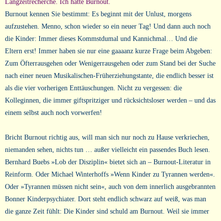
Langzeitrecherche. Ich hatte Burnout.
Burnout kennen Sie bestimmt: Es beginnt mit der Unlust, morgens
aufzustehen. Menno, schon wieder so ein neuer Tag! Und dann auch noch
die Kinder: Immer dieses Kommstdumal und Kannichmal… Und die
Eltern erst! Immer haben sie nur eine gaaaanz kurze Frage beim Abgeben:
Zum Öfterrausgehen oder Wenigerrausgehen oder zum Stand bei der Suche
nach einer neuen Musikalischen-Früherziehungstante, die endlich besser ist
als die vier vorherigen Enttäuschungen. Nicht zu vergessen: die
Kolleginnen, die immer giftspritziger und rücksichtsloser werden – und das
einem selbst auch noch vorwerfen!
Bricht Burnout richtig aus, will man sich nur noch zu Hause verkriechen,
niemanden sehen, nichts tun … außer vielleicht ein passendes Buch lesen.
Bernhard Buebs »Lob der Disziplin« bietet sich an – Burnout-Literatur in
Reinform. Oder Michael Winterhoffs »Wenn Kinder zu Tyrannen werden«.
Oder »Tyrannen müssen nicht sein«, auch von dem innerlich ausgebrannten
Bonner Kinderpsychiater. Dort steht endlich schwarz auf weiß, was man
die ganze Zeit fühlt: Die Kinder sind schuld am Burnout. Weil sie immer