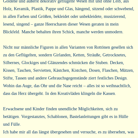
Goldene und äußerst dekorativ geflügelte Wesen mit und ohne Leib, aus
Holz, Keramik, Plastik, Pappe und Glas, hängend, sitzend oder schwebend,
in allen Farben und Größen, bekleidet oder unbekleidete, musizierend,
lesend, singend – ganze Heerscharen dieser Wesen geraten in mein
Blickfeld. Manche behalten ihren Schick, manche werden unmodern.
Nicht nur männliche Figuren in allen Varianten von Rottönen gesellen sich
zu den Geflügelten, sondern Girlanden, Ketten, Sträuße, Getrocknetes,
Silbernes, Glockiges und Glänzendes schmücken die Stuben. Decken,
Kissen, Taschen, Servietten, Kästchen, Kistchen, Dosen, Flaschen, Mützen,
Stifte, Tassen und andere Gebrauchsgegenstände ziert festliches Design.
Wohin das Auge, das Ohr und die Nase reicht – alles ist so weihnachtlich,
dass das Herz übergeht. In den Kreativläden klingeln die Kassen.
Erwachsene und Kinder finden unendliche Möglichkeiten, sich zu
betätigen. Vorgestanztes, Schablonen, Bastelanleitungen gibt es in Hülle
und Fülle.
Ich habe mir all das längst übergesehen und versuche, es zu übersehen, was