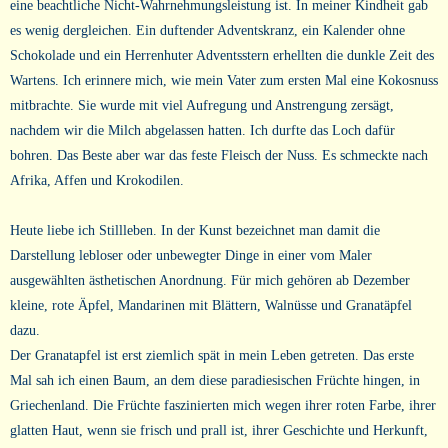
eine beachtliche Nicht-Wahrnehmungsleistung ist. In meiner Kindheit gab
es wenig dergleichen. Ein duftender Adventskranz, ein Kalender ohne
Schokolade und ein Herrenhuter Adventsstern erhellten die dunkle Zeit des
Wartens. Ich erinnere mich, wie mein Vater zum ersten Mal eine Kokosnuss
mitbrachte. Sie wurde mit viel Aufregung und Anstrengung zersägt,
nachdem wir die Milch abgelassen hatten. Ich durfte das Loch dafür
bohren. Das Beste aber war das feste Fleisch der Nuss. Es schmeckte nach
Afrika, Affen und Krokodilen.
Heute liebe ich Stillleben. In der Kunst bezeichnet man damit die
Darstellung lebloser oder unbewegter Dinge in einer vom Maler
ausgewählten ästhetischen Anordnung. Für mich gehören ab Dezember
kleine, rote Äpfel, Mandarinen mit Blättern, Walnüsse und Granatäpfel
dazu.
Der Granatapfel ist erst ziemlich spät in mein Leben getreten. Das erste
Mal sah ich einen Baum, an dem diese paradiesischen Früchte hingen, in
Griechenland. Die Früchte faszinierten mich wegen ihrer roten Farbe, ihrer
glatten Haut, wenn sie frisch und prall ist, ihrer Geschichte und Herkunft,