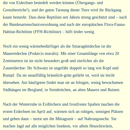
die von Eidechsen besiedelt werden können (Übergangs- und
Grenzbereiche!), und der guten Tarnung dieser Tiere wird ihr Rückgang
kaum bemerkt. Dass diese Reptilien seit Jahren streng geschützt sind – nach
der Bundesartenschutzverordnung und nach der europäischen Flora-Fauna-
Habitat-Richtlinie (FFH-Richtlinie) – hilft leider wenig.
Noch ein wenig wärmebedürftiger als die Smaragdeidechse ist die
Mauereidechse (Podarcis muralis). Mit einer Gesamtlänge von etwa 20
Zentimetern ist sie nicht besonders groß und zierlicher als die
Zauneidechse: Ihr Schwanz ist ungefähr doppelt so lang wie Kopf und
Rumpf. Da sie unauffällig bräunlich-grün gefärbt ist, wird sie leicht
übersehen. Am häufigsten findet man sie an felsigen, wenig bewachsenen
Südhängen im Bergland, in Steinbrüchen, an alten Mauern und Ruinen.
Nach der Winterruhe in Erdlöchern und frostfreien Spalten tauchen die
ersten Eidechsen im April auf, wärmen sich an ruhigen, sonnigen Plätzen
und gehen dann – meist um die Mittagszeit – auf Nahrungssuche. Sie
machen Jagd auf alle möglichen Insekten, vor allem Heuschrecken,