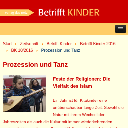
Start
Zeitschrift
Betrifft Kinder
Betrifft Kinder 2016
BK 10/2016
Prozession und Tanz
Prozession und Tanz
Feste der Religionen: Die
Vielfalt des Islam
Ein Jahr ist für Kitakinder eine
unüberschaubar lange Zeit. Sowohl die
Natur mit ihrem Wechsel der
Jahreszeiten als auch die Kultur mit immer wiederkehrenden –