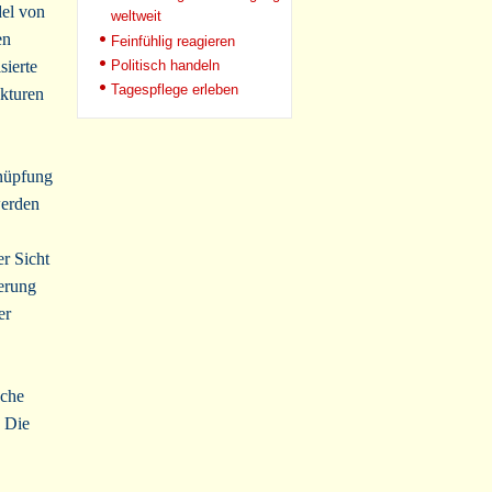
el von
weltweit
en
Feinfühlig reagieren
Politisch handeln
sierte
Tagespflege erleben
ukturen
knüpfung
werden
er Sicht
erung
er
sche
 Die