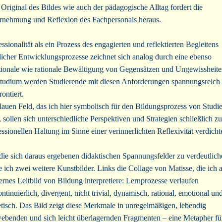
Original des Bildes wie auch der pädagogische Alltag fordert die
nehmung und Reflexion des Fachpersonals heraus.
essionalität als ein Prozess des engagierten und reflektierten Begleitens
licher Entwicklungsprozesse zeichnet sich analog durch eine ebenso
ionale wie rationale Bewältigung von Gegensätzen und Ungewissheite
tudium werden Studierende mit diesen Anforderungen spannungsreich
ontiert.
lauen Feld, das ich hier symbolisch für den Bildungsprozess von Studi
, sollen sich unterschiedliche Perspektiven und Strategien schließlich zu
essionellen Haltung im Sinne einer verinnerlichten Reflexivität verdicht
ie sich daraus ergebenen didaktischen Spannungsfelder zu verdeutlich
e ich zwei weitere Kunstbilder. Links die Collage von Matisse, die ich a
rnes Leitbild von Bildung interpretiere: Lernprozesse verlaufen
ontinuierlich, divergent, nicht trivial, dynamisch, rational, emotional un
etisch. Das Bild zeigt diese Merkmale in unregelmäßigen, lebendig
ebenden und sich leicht überlagernden Fragmenten – eine Metapher fü