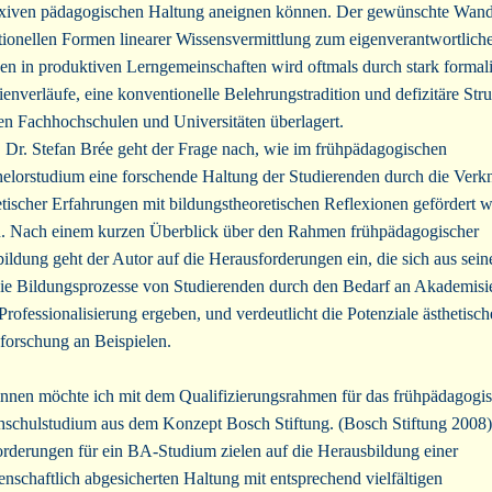
exiven pädagogischen Haltung aneignen können. Der gewünschte Wand
itionellen Formen linearer Wissensvermittlung zum eigenverantwortlich
en in produktiven Lerngemeinschaften wird oftmals durch stark formali
ienverläufe, eine konventionelle Belehrungstradition und defizitäre Str
en Fachhochschulen und Universitäten überlagert.
. Dr. Stefan Brée geht der Frage nach, wie im frühpädagogischen
elorstudium eine forschende Haltung der Studierenden durch die Ver
etischer Erfahrungen mit bildungstheoretischen Reflexionen gefördert 
.
Nach einem kurzen Überblick über den Rahmen frühpädagogischer
ildung geht der Autor auf die Herausforderungen ein, die sich aus sein
die Bildungsprozesse von Studierenden durch den Bedarf an Akademisi
Professionalisierung ergeben, und verdeutlicht die Potenziale ästhetisch
forschung an Beispielen.
nnen möchte ich mit dem Qualifizierungsrahmen für das frühpädagogi
schulstudium aus dem Konzept Bosch Stiftung. (Bosch Stiftung 2008)
rderungen für ein BA-Studium zielen auf die Herausbildung einer
enschaftlich abgesicherten Haltung mit entsprechend vielfältigen