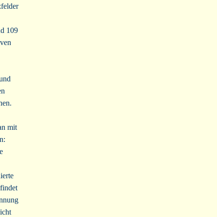
felder
nd 109
iven
 und
en
nen.
an mit
n:
e
ierte
findet
pannung
icht