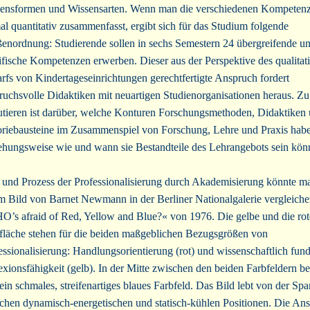
ensformen und Wissensarten. Wenn man die verschiedenen Kompetenz
al quantitativ zusammenfasst, ergibt sich für das Studium folgende
enordnung: Studierende sollen in sechs Semestern 24 übergreifende u
ifische Kompetenzen erwerben. Dieser aus der Perspektive des qualitat
rfs von Kindertageseinrichtungen gerechtfertigte Anspruch fordert
ruchsvolle Didaktiken mit neuartigen Studienorganisationen heraus. Zu
utieren ist darüber, welche Konturen Forschungsmethoden, Didaktiken
riebausteine im Zusammenspiel von Forschung, Lehre und Praxis hab
ehungsweise wie und wann sie Bestandteile des Lehrangebots sein kön
 und Prozess der Professionalisierung durch Akademisierung könnte m
m Bild von Barnet Newmann in der Berliner Nationalgalerie vergleiche
’s afraid of Red, Yellow and Blue?« von 1976. Die gelbe und die rot
fläche stehen für die beiden maßgeblichen Bezugsgrößen von
essionalisierung: Handlungsorientierung (rot) und wissenschaftlich fund
exionsfähigkeit (gelb). In der Mitte zwischen den beiden Farbfeldern be
 ein schmales, streifenartiges blaues Farbfeld. Das Bild lebt von der S
chen dynamisch-energetischen und statisch-kühlen Positionen. Die Ans