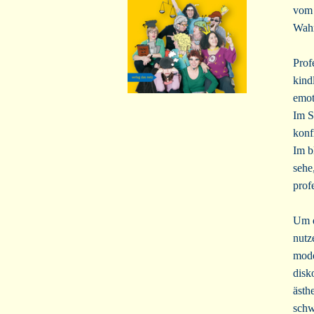
vom 
Wahr
Prof
kind
emot
Im S
konfr
Im b
sehe
prof
Um d
nutz
mode
disk
ästh
schw