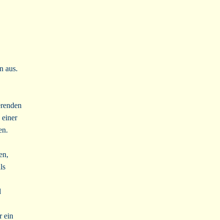
n aus.
erenden
 einer
en.
en,
ls
d
r ein