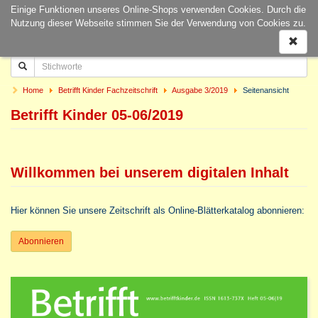
Einige Funktionen unseres Online-Shops verwenden Cookies. Durch die
Naviga
Nutzung dieser Webseite stimmen Sie der Verwendung von Cookies zu.
ein-/a
Home
Betrifft Kinder Fachzeitschrift
Ausgabe 3/2019
Seitenansicht
Betrifft Kinder 05-06/2019
Willkommen bei unserem digitalen Inhalt
Hier können Sie unsere Zeitschrift als Online-Blätterkatalog abonnieren:
Abonnieren